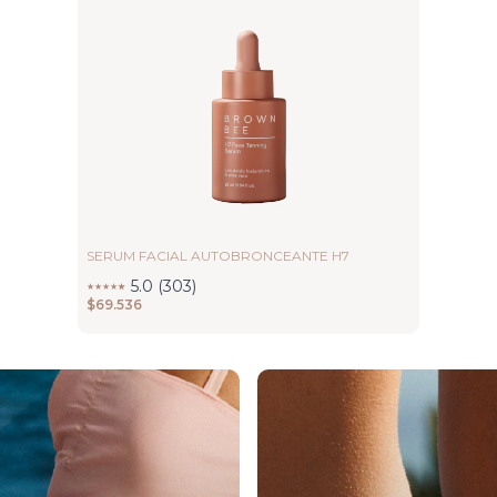
SERUM FACIAL AUTOBRONCEANTE H7
5.0 (303)
★
★
★
★
★
★
$69.536