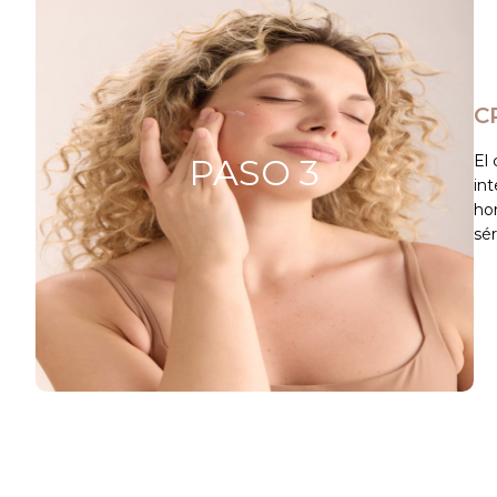
C
PASO 3
El
int
hor
sé