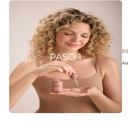
P
PASO 1
Ase