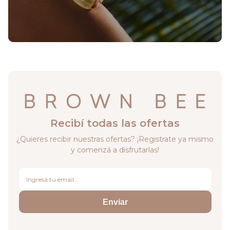
Recibí todas las ofertas
¿Quieres recibir nuestras ofertas? ¡Registrate ya mismo
y comenzá a disfrutarlas!
Enviar