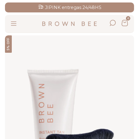
JIPINK entregas 24/48HS
0
5% OFF