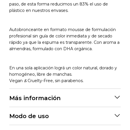
paso, de esta forma reducimos un 83% el uso de
plástico en nuestros envases.
Autobronceante en formato mousse de formulación 
profesional sin guía de color inmediata y 
de secado 
rápido ya que la espuma es transpar
ente
. Con aroma a 
almendras, f
ormulado con DHA orgánica
.
En una sola aplicación lográ 
un color natural, dorado y 
homogéneo, libre de manchas.
Vegan 
&
 Cruelty-Free, s
in parabenos.
Más información
El Autobronceante Hydro Mousse puede adquirir una
Modo de uso
tonalidad más amarilla o que presente algún
sedimento en el pack debido a la oxidación natural de
sus ingredientes. Esto no afecta la seguridad ni el
Nuestros autobronceantes en formato Mousse