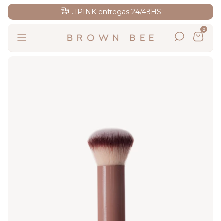
JIPINK entregas 24/48HS
0