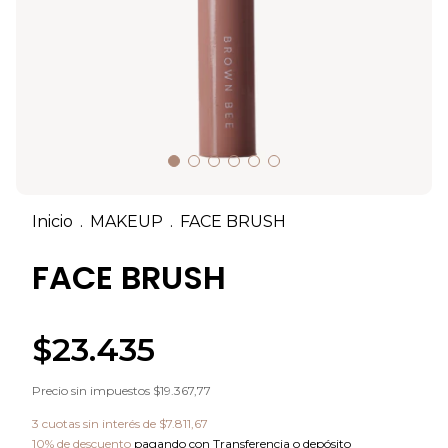
Inicio
.
MAKEUP
.
FACE BRUSH
FACE BRUSH
$23.435
Precio sin impuestos
$19.367,77
3
cuotas sin interés de
$7.811,67
10% de descuento
pagando con Transferencia o depósito