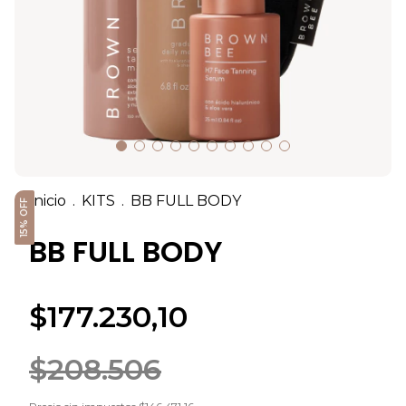
Inicio
.
KITS
.
BB FULL BODY
15% OFF
BB FULL BODY
$177.230,10
$208.506