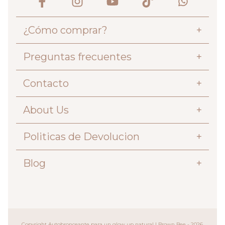
¿Cómo comprar?
+
Preguntas frecuentes
+
Contacto
+
About Us
+
Politicas de Devolucion
+
Blog
+
Copyright Autobronceante para un glow up natural | Brown Bee - 2026.