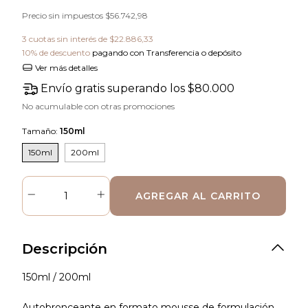
Precio sin impuestos
$56.742,98
3
cuotas sin interés de
$22.886,33
10% de descuento
pagando con Transferencia o depósito
Ver más detalles
Envío gratis
superando los
$80.000
No acumulable con otras promociones
Tamaño:
150ml
150ml
200ml
Descripción
150ml / 200ml
Autobronceante en formato mousse de formulación 